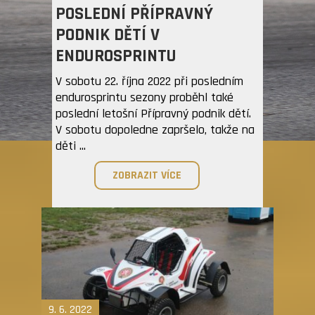
POSLEDNÍ PŘÍPRAVNÝ
ZOBRAZIT VÍCE >
PODNIK DĚTÍ V
ENDUROSPRINTU
V sobotu 22. října 2022 při posledním
endurosprintu sezony proběhl také
poslední letošní Přípravný podnik dětí.
V sobotu dopoledne zapršelo, takže na
děti ...
ZOBRAZIT VÍCE
9. 6. 2022